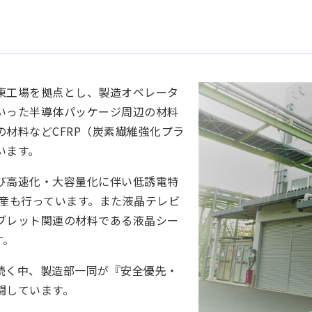
東工場を拠点とし、製造オペレータ
いった半導体パッケージ周辺の材料
材料などCFRP（炭素繊維強化プラ
います。
び高速化・大容量化に伴い低誘電特
生産も行っています。また液晶テレビ
ブレット関連の材料である液晶シー
す。
続く中、製造部一同が『安全優先・
闘しています。