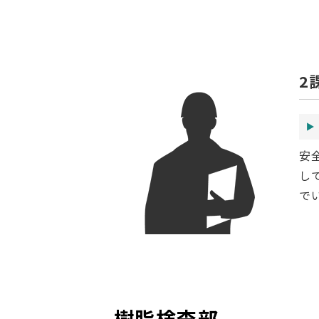
2
安
し
で
樹脂検査部