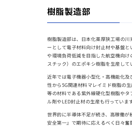
樹脂製造部
樹脂製造部は、日本化薬厚狭工場の川
ーとして電子材料向け封止材や基盤と
や環境負荷低減を目指した航空機向けの
スチック）のエポキシ樹脂を生産して
近年では電子機器小型化・高機能化及
性から5G関連材料マレイミド樹脂の
等の材料である紫外線硬化型樹脂やタ
ル剤やLED封止材の生産も行っていま
世界的に半導体不足が続き、高稼働が
安全第一』で期待に応えるべく日々奮